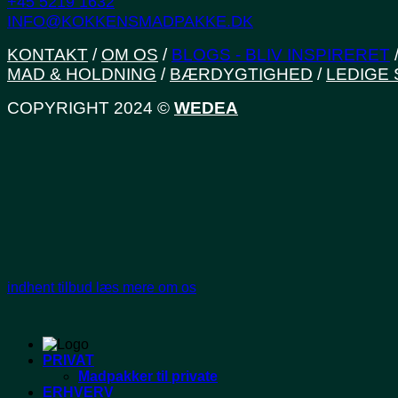
+45 5219 1632
INFO@KOKKENSMADPAKKE.DK
KONTAKT
/
OM OS
/
BLOGS - BLIV INSPIRERET
MAD & HOLDNING
/
BÆRDYGTIGHED
/
LEDIGE 
COPYRIGHT 2024 ©
WEDEA
indhent tilbud
læs mere om os
PRIVAT
Madpakker til private
ERHVERV