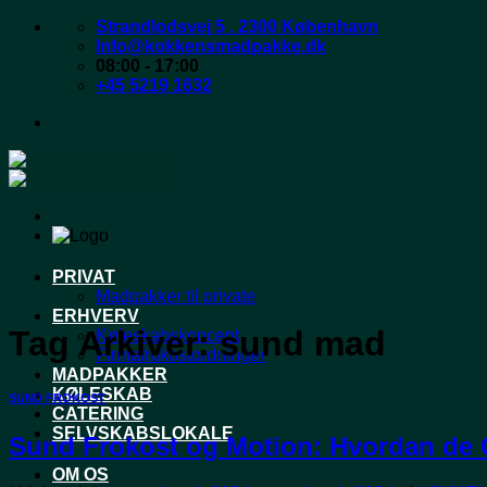
Fortsæt
Strandlodsvej 5 . 2300 København
til
Info@kokkensmadpakke.dk
indhold
08:00 - 17:00
+45 5219 1632
PRIVAT
Madpakker til private
ERHVERV
Tag Arkiver:
sund mad
Køleskabskoncept
Firmafrokostordninger
MADPAKKER
KØLESKAB
SUND FROKOST
CATERING
SELVSKABSLOKALE
Sund Frokost og Motion: Hvordan de 
OM OS