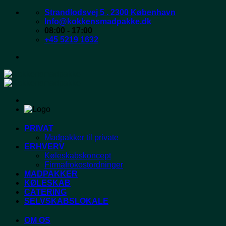
Fortsæt
Strandlodsvej 5 . 2300 København
til
Info@kokkensmadpakke.dk
indhold
08:00 - 17:00
+45 5219 1632
PRIVAT
Madpakker til private
ERHVERV
Køleskabskoncept
Firmafrokostordninger
MADPAKKER
KØLESKAB
CATERING
SELVSKABSLOKALE
OM OS