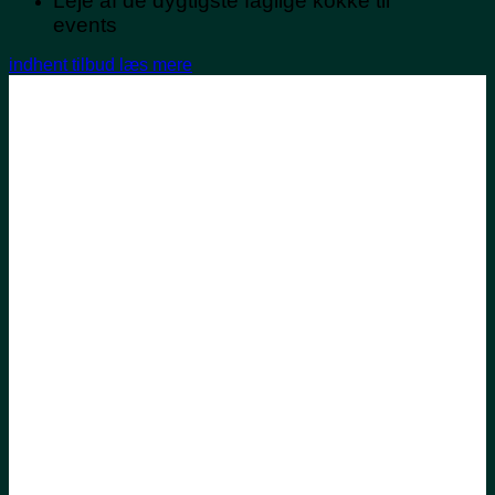
Leje af de dygtigste faglige kokke til
events
indhent tilbud
læs mere