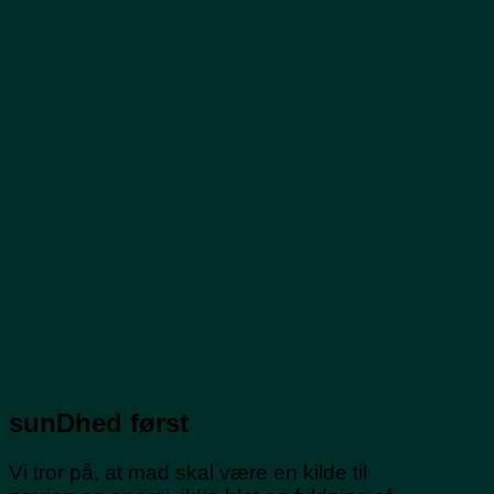
sunDhed først
Vi tror på, at mad skal være en kilde til